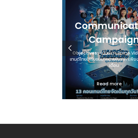
 and VDO
Communicat
duction
Campaig
hotosets ให้ลูกค้า Job
Objectives:
เน้นย้ำว่า Prime Vi
าศยังประเทศต่างๆในภูมิภาค
เทนต์ไทยให้รับชมมากมายในราคาเพีย
วันออกเฉียงใต้
เดือน
 more
Target:
ผู้ชมในเมือง อายุระหว่าง 18-
Read more
ความสนใจในคอนเทนต์ท้องถิ่นหลากห
มองหาแพลตฟอร์มสตรีมมิ่งที่คุ
Message:
PRIME is now in Thail
เทนต์ไทยหลากหลาย ในราคา 149 บาท/เด
กว่าที่เคย!