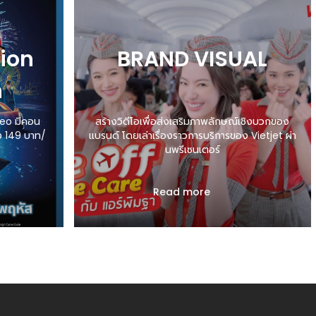
ion
BRAND VISUAL
n
deo มีคอน
สร้างวิดีโอเพื่อส่งเสริมภาพลักษณ์เชิงบวกของ
ง 149 บาท/
แบรนด์ โดยเล่าเรื่องราวการบริการของ Vietjet ผ่า
นพรีเซนเตอร์
44 ปี ที่มี
Read more
ลายแนว และ
้มค่า
and! ดูคอน
ือน คุ้มค่า