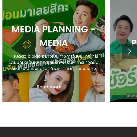
MEDIA PLANNING -
MEDIA
OPTIMISATION
- เปิดตัว bibigo อย่างเป็นทางการในประเทศไทย
- 
โดยมีกิมจิเป็นผลิตภัณฑ์หลัก พร้อมหาการหาจุดยืน
-
ที่เหมาะสมของแบรนด์ในตลาดที่มีการแข่งขันสูง
- สร้างภาพ
- สร้างการรับรู้และดึงดูดกลุ่มเป้าหมายอย่าง
รวดเร็ว ผ่าน TikTok Challenge เพื่อให้เกิดกระ
Read more
แสไวรัล