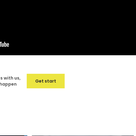
s with us,
Get start
t happen