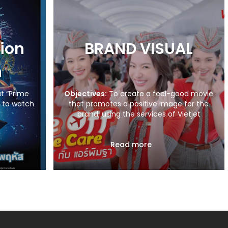
ion
BRAND VISUAL
n
t “Prime
Objectives:
To create a feel-good movie
s to watch
that promotes a positive image for the
brand, using the services of Vietjet
narrated by a presenter.
age range
Read more
n urban
erest on
king for
tforms
ailand!
 local